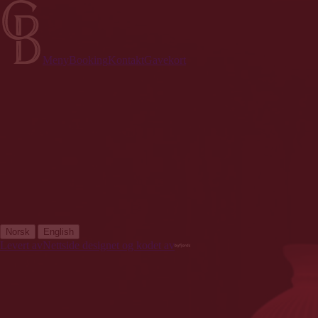
Meny
Booking
Kontakt
Gavekort
Eller kontakt oss direkte
TELEFON: +47 483 83 490
E-POST: post@godtbresert.no
Åpningstider
Opent frå 15:00-23:00 (kjøkken 21:30)
Onsdag-Lørdag
Språk
|
Norsk
English
Levert av
Nettside designet og kodet av